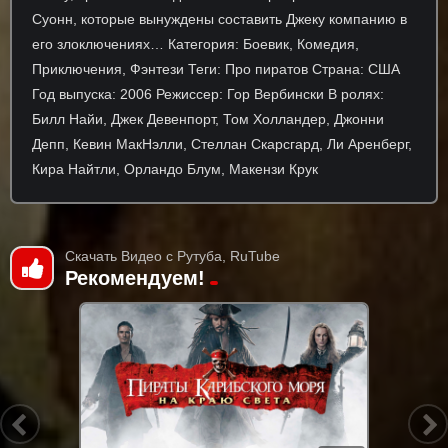
Суонн, которые вынуждены составить Джеку компанию в
его злоключениях… Категория: Боевик, Комедия,
Приключения, Фэнтези Теги: Про пиратов Страна: США
Год выпуска: 2006 Режиссер: Гор Вербински В ролях:
Билл Найи, Джек Девенпорт, Том Холландер, Джонни
Депп, Кевин МакНэлли, Стеллан Скарсгард, Ли Аренберг,
Кира Найтли, Орландо Блум, Макензи Крук
Скачать Видео с Рутуба, RuTube
Рекомендуем!