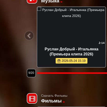
Музыка
4:06
2:22
зовые
NYUSHA - Полароид (Премьера
 2026)
клипа 2026)
2026-06-14 11:22
12/20
Скачать Фильмы
Фильмы