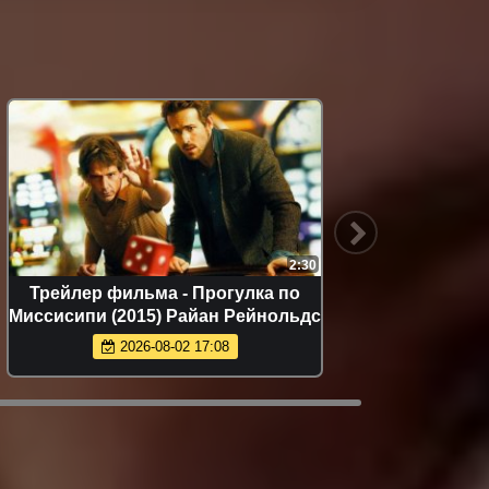
2:30
Трейлер фильма - Прогулка по
Трей
Миссисипи (2015) Райан Рейнольдс
по
2026-08-02 17:08