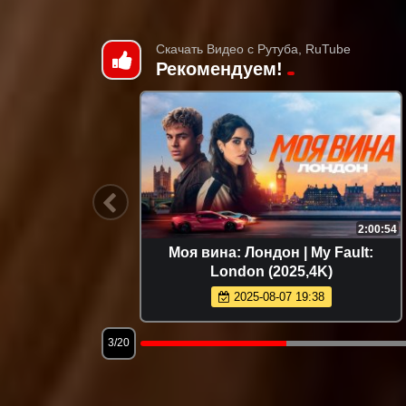
Скачать Видео с Рутуба, RuTube
Рекомендуем!
2:35:13
2:00:54
1: The
Моя вина: Лондон | My Fault:
London (2025,4K)
2025-08-07 19:38
3/20