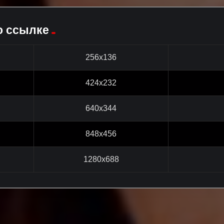
о ссылке
256x136
424x232
640x344
848x456
1280x688