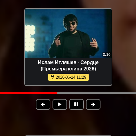
2:44
Рейсан Магомедкеримов - На
рахате (Премьера клипа 2026)
2026-06-02 12:46