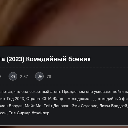
та (2023) Комедийный боевик
6
2:57
76
яется, что она секретный агент. Прежде чем они успевают пойти н
ир. Год 2023; Страна: США Жанр: , мелодрама , , , комедийный ф
риан Броуди, Майк Мо, Тейт Донован, Эми Седарис, Лиззи Бродвей,
сон, Тия Сиркар #трейлер