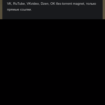
VK, RuTube, VKvideo, Dzen, OK без torrent magnet, только
прямые ссылки.
О сайте
Инофрмация о нас, о наших планах и новости сервиса, а
также о нашем браузерном расширении Save4K, где
скачать, как пользоваться.
ПОДРОБНЕЕ