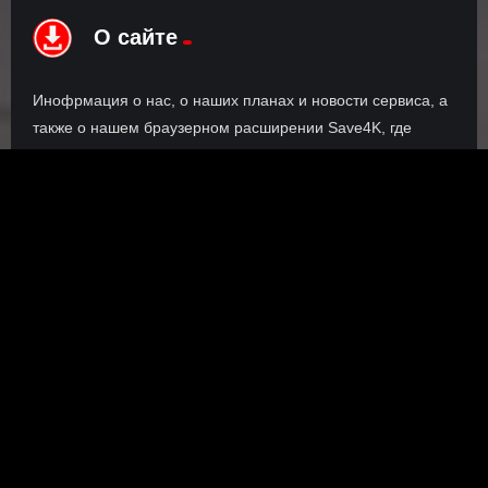
О сайте
Инофрмация о нас, о наших планах и новости сервиса, а
также о нашем браузерном расширении Save4K, где
скачать, как пользоваться.
ПОДРОБНЕЕ
Правообладателям
©
Наш сайт использует Официальный API для просмотра
видео! По поводу блокировки видео обращайтесь