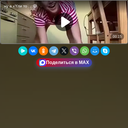
Поделиться в MAX