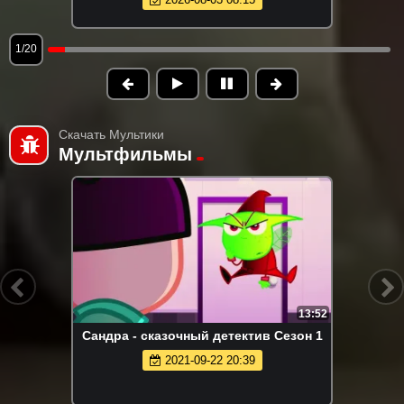
Мстители
1/20
Скачать Мультики
Мультфильмы
13:52
Сандра - сказочный детектив Сезон 1
2021-09-22 20:39