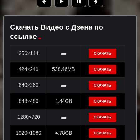
Скачать Видео с Дзена по
ссылке
256×144
▬
СКАЧАТЬ
424×240
538.46MB
СКАЧАТЬ
640×360
▬
СКАЧАТЬ
848×480
1.44GB
СКАЧАТЬ
1280×720
▬
СКАЧАТЬ
1920×1080
4.78GB
СКАЧАТЬ