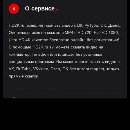
О сервисе
HD2K.ru позволяет скачать видео с ВК, РуТуба, ОК, Дзена,
Одноклассников по ссылке в MP4 в HD 720, Full HD 1080,
Ultra HD 4K качестве бесплатно онлайн, без регистрации!
С помощью HD2K.ru вы можете скачать видео на
компьютер, телефон или планшет без установки
специальных программ. Вы можете легко скачать видео с
VK, RuTube, VKvideo, Dzen, OK без torrent magnet, только
прямые ссылки.
О сайте
Инофрмация о нас, о наших планах и новости сервиса, а
также о нашем браузерном расширении Save4K, где