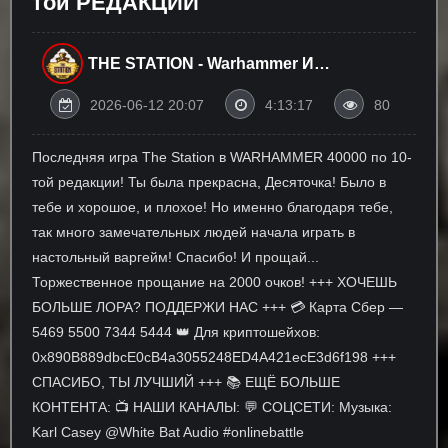
той РЕДАКЦИИ
THE STATION - Warhammer И
Настольные Игры
2026-06-12 20:07
4:13:17
80
Последняя игра The Station в WARHAMMER 40000 по 10-
той редакции! Ты была прекрасна, Десяточка! Было в
тебе и хорошое, и плохое! Но именно благодаря тебе,
так много замечательных людей начала играть в
настольный варгейм! Спасибо! И прощай...
Торжественное прощание на 2000 очков! +++ ХОЧЕШЬ
БОЛЬШЕ ЛОРА? ПОДДЕРЖИ НАС +++ 💳 Карта Сбер —
5469 5500 7344 5444 👑 Для криптошейхов:
0x890B889dbcE0cB4a3055248ED4A421ecE3d6f198 +++
СПАСИБО, ТЫ ЛУЧШИЙ +++ 📚 ЕЩЁ БОЛЬШЕ
КОНТЕНТА: 📺 НАШИ КАНАЛЫ: 💬 СОЦСЕТИ: Музыка:
Karl Casey @White Bat Audio #onlinebattle