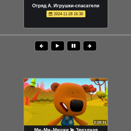
Отряд А. Игрушки-спасатели
2024-11-28 16:30
2:10:31
Ми–Ми–Мишки 💫 Звездная