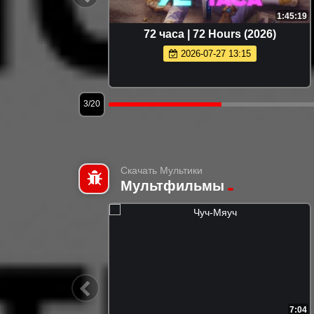
1:39:46
1:45:19
у | GOAT
72 часа | 72 Hours (2026)
2026-07-27 13:15
3/20
Скачать Мультики
Мультфильмы
6:30
7:04