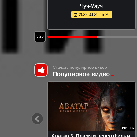
Чуч-Мяуч
2022-03-29 15:20
3/20
Скачать популярное видео
Популярное видео
7:04
3:09:06
ечилась
Аватар 3: Пламя и пепел фильм,