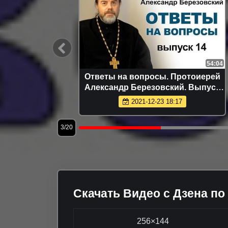
9:55
54:04
т Бог,
Ответы на вопросы. Протоиерей
| Ответы
Александр Березовский. Выпуск
14
2021-12-23 18:17
3/20
Скачать Видео с Дзена по
256×144