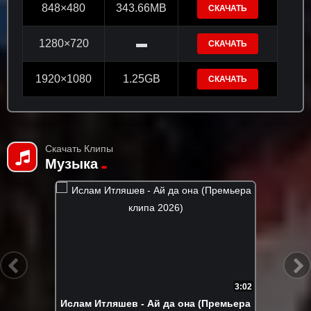
848×480
343.66MB
СКАЧАТЬ
1280×720
▬
СКАЧАТЬ
1920×1080
1.25GB
СКАЧАТЬ
Скачать Клипы
Музыка
2:44
Enrasta - Бейби ту найт (Премьера