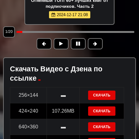
Огненный ТОП! 60+ лучших книг от
подписчиков. Часть 2
2024-12-17 21:08
1/20
Скачать Видео с Дзена по
ссылке
256×144
▬
СКАЧАТЬ
424×240
107.26MB
СКАЧАТЬ
640×360
▬
СКАЧАТЬ