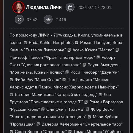
Людмила Личи
2024-07-17 22:01
37:42
2 419
По промокоду ЛИЧИ - 70% скидка. Книги, упоминаемые в
видео: 📗 Frida Kahlo. Her photos 📗 Роман Папсуев, Вера
Камша "Битва за Лукоморье" 📗 Асако Юзуки "Масло" 📗
Фритьоф Нансен "Фрам" в полярном море" 📗 Роберт
Скотт "Дневник ролярного капитана" 📗 Рауль Амундсен
"Моя жизнь. Южный полюс" 📗 Йоси Гинсберг "Джунгли"
📗 Фиби Роу "Маяк Свана" 📗 Пол Гэллико "Миссис
Харрис едет в Париж. Миссис Харрис едет в Нью-Йорк"
📗 Евгения Малинкина "Который кот подряд" 📗 Лев
Брусилов "Происшествие в городе Т." 📗 Роман Барагозов
"Русская хтонь" 📗 Оля Олич "Травма" 📗 Флор Веско
"Золото, перина и ночная чертовщина" 📗 Мэри Кубица
"Пропавшая" 📗 Валерия Хелерманн "Смертельное таро"
📗 Софа Вернер "Славгород" 📗 Томас Моррис "Убийство