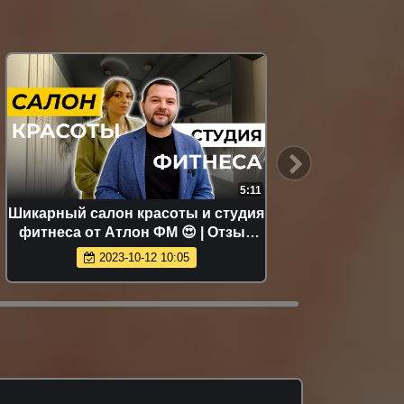
5:11
Шикарный салон красоты и студия
Ре
фитнеса от Атлон ФМ 😍 | Отзыв
заказчиков 🔥
2023-10-12 10:05