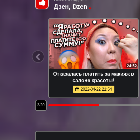
Дзен, Dzen
47:15
24:52
СЕ ДЛЯ
Отказалась платить за макияж в
И
салоне красоты!
КСОВОМ
2022-04-22 21:54
3/20