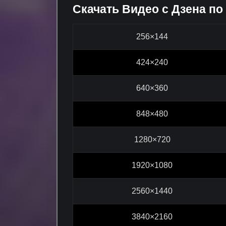
Скачать Видео с Дзена по
256×144
424×240
640×360
848×480
1280×720
1920×1080
2560×1440
3840×2160