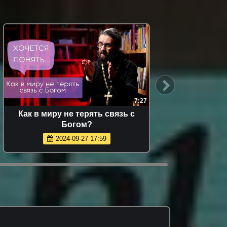
7:27
Как в миру не терять связь с
Поче
Богом?
моему
2024-09-27 17:59