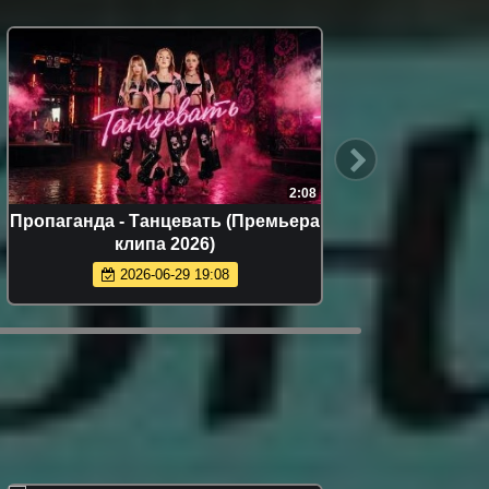
3:24
3:37
ремьера
Рустам Нахушев - Кареглазая
(Премьера клипа 2026)
2026-07-23 18:07