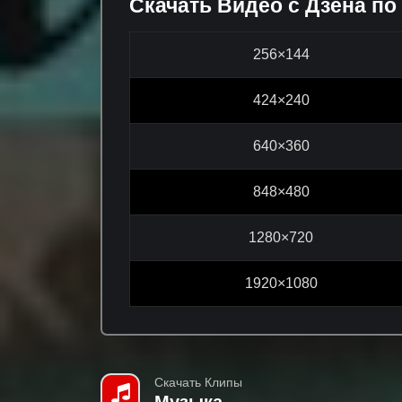
Скачать Видео с Дзена по
256×144
424×240
640×360
848×480
1280×720
1920×1080
Скачать Клипы
Музыка