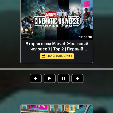
12:40:38
Вторая фаза Marvel: Железный
человек 3 | Тор 2 | Первый
мститель: Другая война | Стражи
2026-08-04 23:30
Галактики | Эра Альтрона |
Человек-мурав