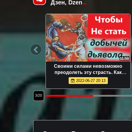
Дзен, Dzen
5:54
11:50
огорец.
Своими силами невозможно
люди в
преодолеть эту страсть. Как
ства?
преодолеть блудную страсть?
2022-06-27 20:13
Отец Андрей
3/20