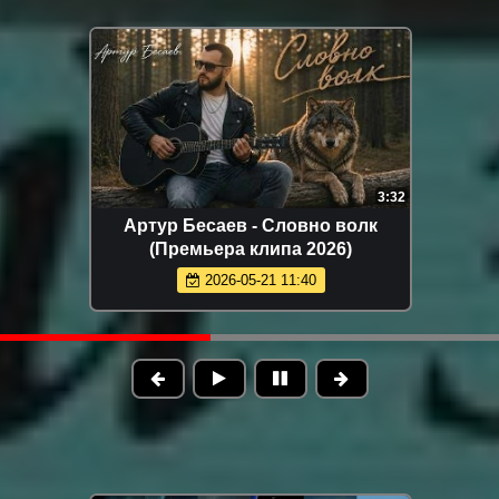
4:01
Юлия Пак - Твоя я
Arujan - Koz tiydime (П
 клипа 2026)
клипа 2026)
05-21 11:24
2026-05-16 13:20