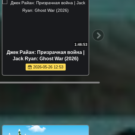
1:46:53
Джек Райан: Призрачная война |
Мум
Jack Ryan: Ghost War (2026)
2026-05-26 12:53