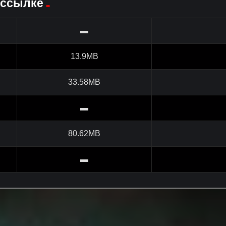
 ссылке
▬
13.9MB
33.58MB
▬
80.62MB
▬