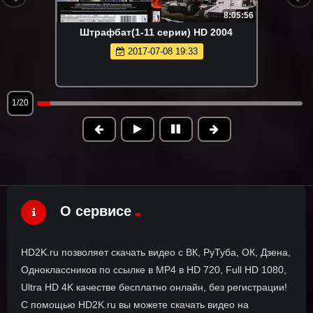
8:05:56
Штрафбат(1-11 серии) HD 2004
2017-07-08 19:33
1/20
О сервисе
HD2K.ru позволяет скачать видео с ВК, РуТуба, ОК, Дзена,
Одноклассников по ссылке в MP4 в HD 720, Full HD 1080,
Ultra HD 4K качестве бесплатно онлайн, без регистрации!
С помощью HD2K.ru вы можете скачать видео на