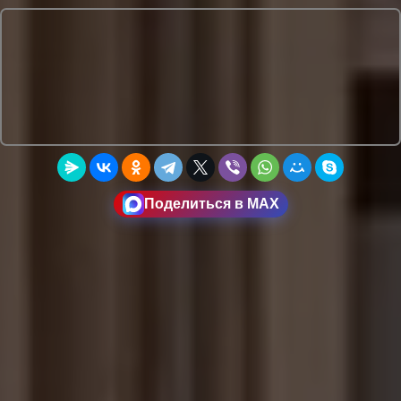
Поделиться в MAX