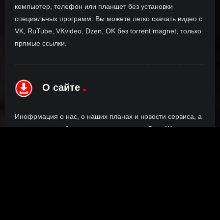
компьютер, телефон или планшет без установки
специальных программ. Вы можете легко скачать видео с
VK, RuTube, VKvideo, Dzen, OK без torrent magnet, только
прямые ссылки.
О сайте
Инофрмация о нас, о наших планах и новости сервиса, а
также о нашем браузерном расширении Save4K, где
скачать, как пользоваться.
ПОДРОБНЕЕ