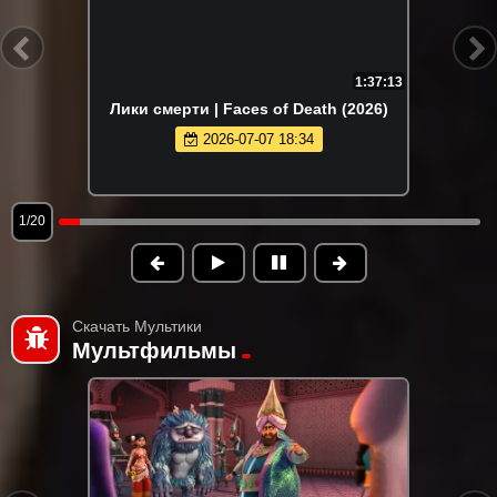
1:37:13
Лики смерти | Faces of Death (2026)
2026-07-07 18:34
1/20
Скачать Мультики
Мультфильмы