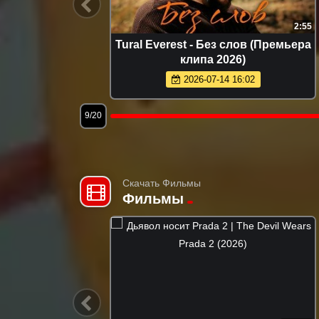
3:40
2:55
 танцуй
Tural Everest - Без слов (Премьера
6)
клипа 2026)
2026-07-14 16:02
9/20
Скачать Фильмы
Фильмы