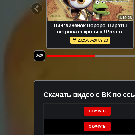
7:05
1:19:23
рия 33.
Пингвинёнок Пороро. Пираты
острова сокровищ / Pororo,
Treasure Island Adventure (Корея
2025-03-20 09:23
Южная, 2019)
3/20
Скачать видео с ВК по сс
СКАЧАТЬ
СКАЧАТЬ