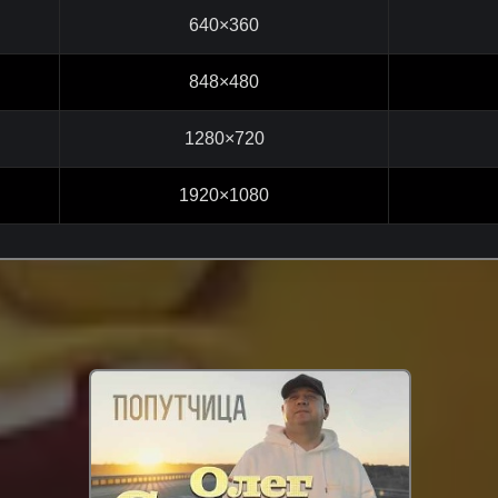
640×360
848×480
1280×720
1920×1080