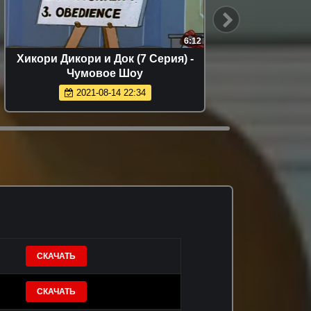
6:12
Хикори Дикори и Док (7 Серия) -
Му
Чумовое Шоу
2021-08-14 22:34
СКАЧАТЬ
СКАЧАТЬ