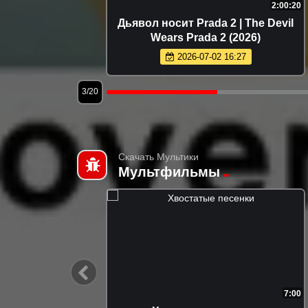
2:12:09
2:00:20
25)
Дьявол носит Prada 2 | The Devil
Wears Prada 2 (2026)
2026-07-02 16:27
3/20
Скачать Мультики
Мультфильмы
13:42
7:00