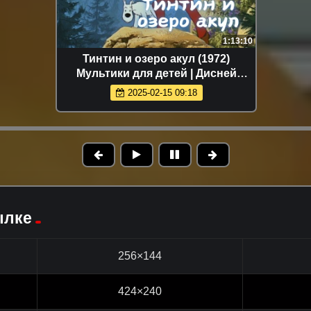
1:13:10
Тинтин и озеро акул (1972)
Мультики для детей | Дисней
Disney | Netflix | Мультсериалы |
2025-02-15 09:18
Мультики 2024
ылке
256×144
424×240