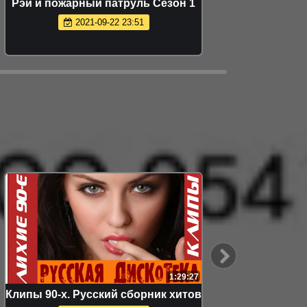
Рэй и пожарный патруль Сезон 1
2021-09-22 23:51
1:29:27
Клипы 90-х. Русский сборник хитов
Bakht