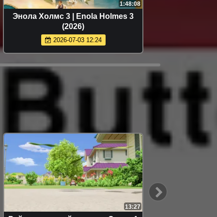
1:48:08
Энола Холмс 3 | Enola Holmes 3
Мстите
(2026)
2026-07-03 12:24
13:27