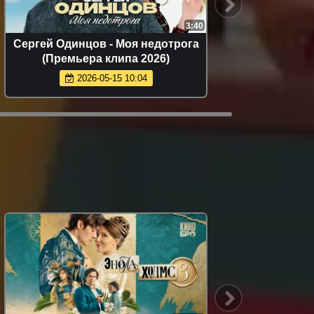
3:40
Сергей Одинцов - Моя недотрога
Руслан 
(Премьера клипа 2026)
(
2026-05-15 10:04