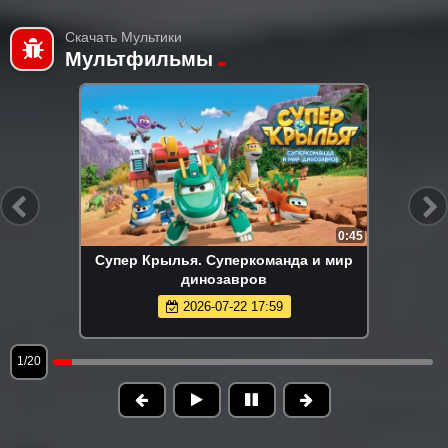
Скачать Мультики
Мультфильмы
0:45
Супер Крылья. Суперкоманда и мир
динозавров
2026-07-22 17:59
1/20