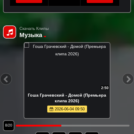
Скачать Клипы
Музыка
2:50
Гоша Грачевский - Домой (Премьера
клипа 2026)
2026-06-04 09:50
8/20