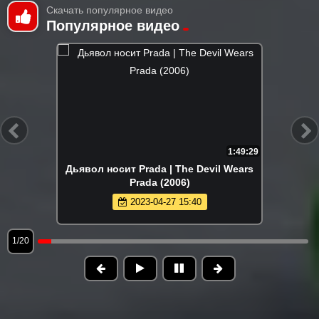
Скачать популярное видео
Популярное видео
1:49:29
Дьявол носит Prada | The Devil Wears
Prada (2006)
2023-04-27 15:40
1/20