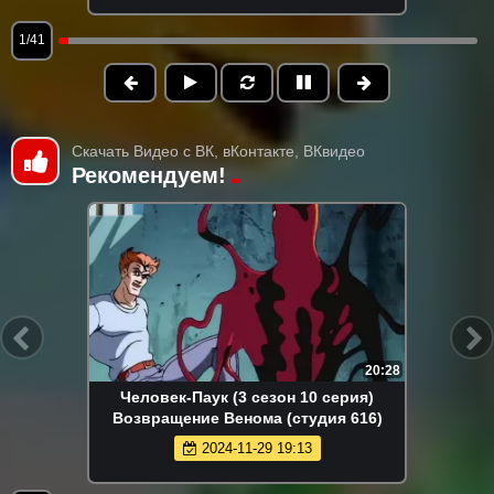
1/41
Скачать Видео с ВК, вКонтакте, ВКвидео
Рекомендуем!
20:28
Человек-Паук (3 сезон 10 серия)
Возвращение Венома (студия 616)
2024-11-29 19:13