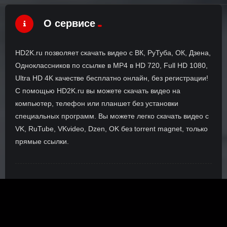
О сервисе
HD2K.ru позволяет скачать видео с ВК, РуТуба, ОК, Дзена,
Одноклассников по ссылке в MP4 в HD 720, Full HD 1080,
Ultra HD 4K качестве бесплатно онлайн, без регистрации!
С помощью HD2K.ru вы можете скачать видео на
компьютер, телефон или планшет без установки
специальных программ. Вы можете легко скачать видео с
VK, RuTube, VKvideo, Dzen, OK без torrent magnet, только
прямые ссылки.
О сайте
Инофрмация о нас, о наших планах и новости сервиса, а