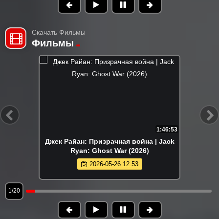
Скачать Фильмы
Фильмы
1:46:53
Джек Райан: Призрачная война | Jack
Ryan: Ghost War (2026)
2026-05-26 12:53
1/20