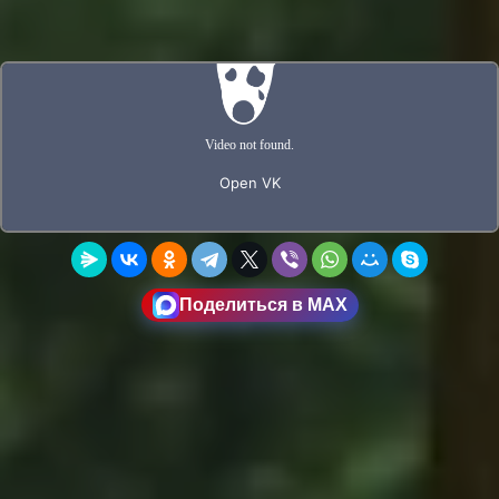
Поделиться в MAX