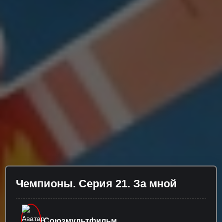
Чемпионы. Серия 21. За мной
Союзмультфильм