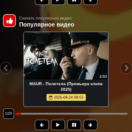
Скачать популярное видео
Популярное видео
2:53
MAUR - Полетела (Премьера клипа
2025)
2025-04-24 09:53
1/20