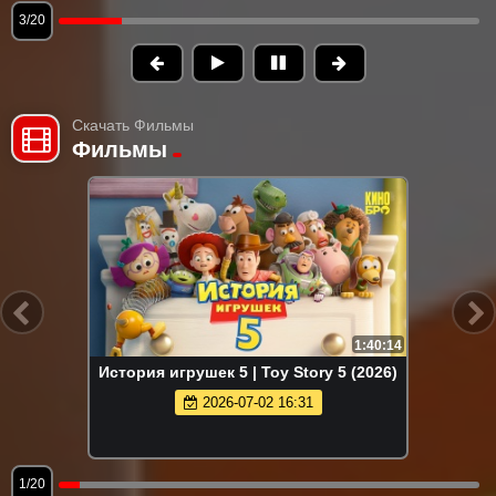
3/20
Скачать Фильмы
Фильмы
1:40:14
История игрушек 5 | Toy Story 5 (2026)
2026-07-02 16:31
1/20