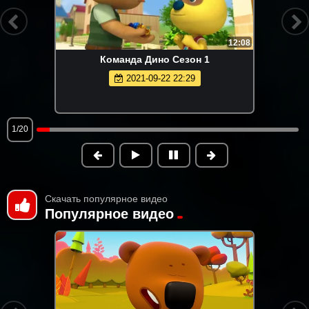
12:08
Команда Дино Сезон 1
2021-09-22 22:29
1/20
Скачать популярное видео
Популярное видео