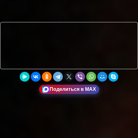
Поделиться в MAX