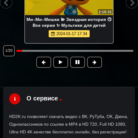
2:10:31
Ми–Ми–Мишки 💫 Звездная история 🙃
Все серии ✨ Мультики для детей
2024-01-17 17:34
1/20
О сервисе
HD2K.ru позволяет скачать видео с ВК, РуТуба, ОК, Дзена,
Одноклассников по ссылке в MP4 в HD 720, Full HD 1080,
Ultra HD 4K качестве бесплатно онлайн, без регистрации!