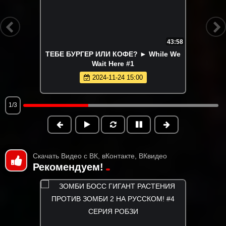
43:58
ТЕБЕ БУРГЕР ИЛИ КОФЕ? ► While We
Wait Here #1
2024-11-24 15:00
1/3
Скачать Видео с ВК, вКонтакте, ВКвидео
Рекомендуем!