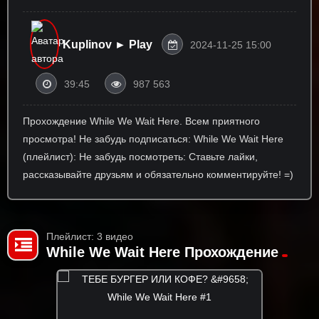
Kuplinov ► Play
2024-11-25 15:00
39:45
987 563
Прохождение While We Wait Here. Всем приятного
просмотра! Не забудь подписаться: While We Wait Here
(плейлист): Не забудь посмотреть: Ставьте лайки,
рассказывайте друзьям и обязательно комментируйте! =)
Плейлист: 3 видео
While We Wait Here Прохождение