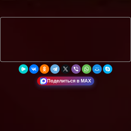
Поделиться в MAX