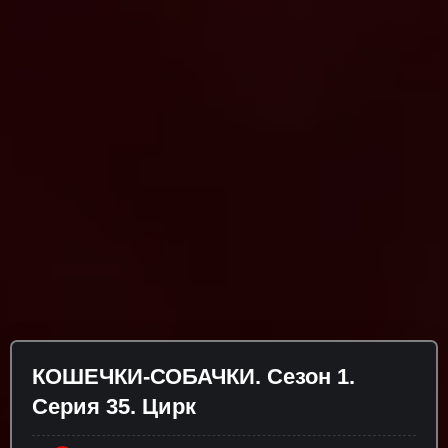
КОШЕЧКИ-СОБАЧКИ. Сезон 1.
Серия 35. Цирк