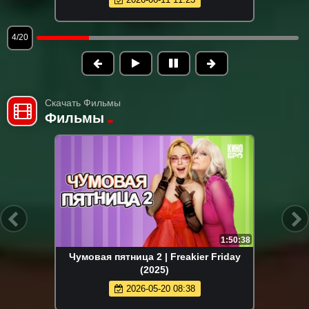
5/20
Скачать Фильмы
Фильмы
1:50:38
Чумовая пятница 2 | Freakier Friday
(2025)
2026-05-20 08:38