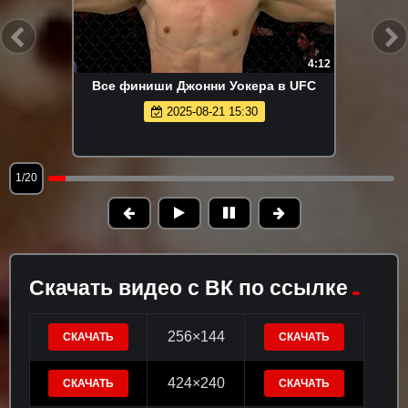
4:12
Все финиши Джонни Уокера в UFC
2025-08-21 15:30
1/20
Скачать видео с ВК по ссылке
256×144
СКАЧАТЬ
СКАЧАТЬ
424×240
СКАЧАТЬ
СКАЧАТЬ