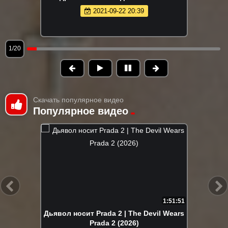
2021-09-22 20:39
1/20
Скачать популярное видео
Популярное видео
1:51:51
Дьявол носит Prada 2 | The Devil Wears
Prada 2 (2026)