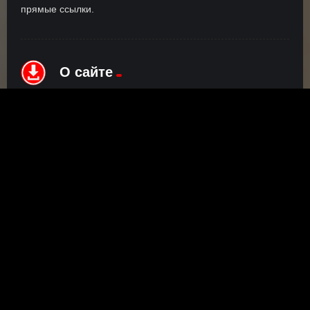
прямые ссылки.
О сайте
Инофрмация о нас, о наших планах и новости сервиса, а
также о нашем браузерном расширении Save4K, где
скачать, как пользоваться.
ПОДРОБНЕЕ
Правообладателям
©