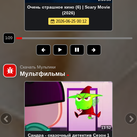
Очень страшное кино (6) | Scary Movie
(2026)
2026-06-25 00:12
1/20
Скачать Мультики
Мультфильмы
13:52
Сандра - сказочный детектив Сезон 1