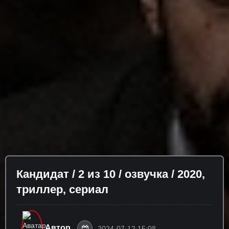
Кандидат / 2 из 10 / озвучка / 2020,
триллер, сериал
Автор
2024-07-12 15:08