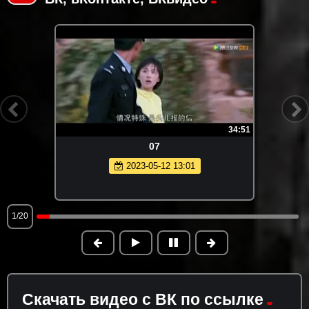
34:51
07
2023-05-12 13:01
1/20
Скачать видео с ВК по ссылке