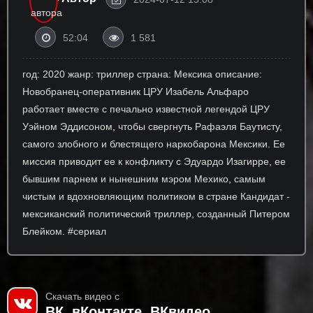
52:04
1 581
год: 2020 жанр: триллер страна: Мексика описание:
Новобранец-оперативник ЦРУ Изабель Альфаро
работает вместе с печально известной легендой ЦРУ
Уэйном Эддисоном, чтобы свергнуть Рафаэля Баутисту,
самого злобного и блестящего наркобарона Мексики. Ее
миссия приводит ее к конфликту с Эдуардо Изагирре, ее
бывшим парнем и нынешним мэром Мехико, самым
чистым и вдохновляющим политиком в стране Кандидат -
мексиканский политический триллер, созданный Питером
Блейком. #сериал
Скачать видео с
ВК, вКонтакте, ВКвидео