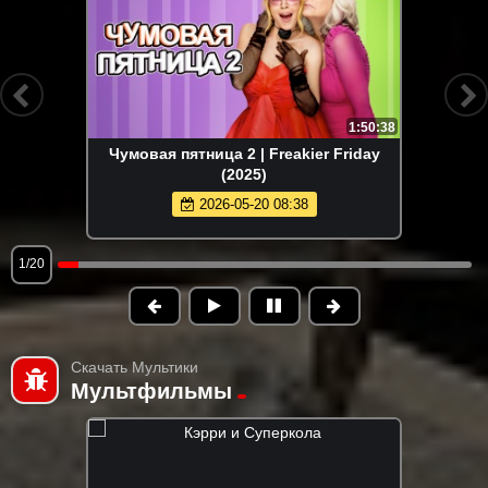
1:50:38
Чумовая пятница 2 | Freakier Friday
(2025)
2026-05-20 08:38
1/20
Скачать Мультики
Мультфильмы