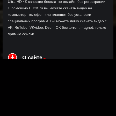
Ultra HD 4K качестве бесплатно онлайн, без регистрации!
С помощью HD2K.ru вы можете скачать видео на
компьютер, телефон или планшет без установки
специальных программ. Вы можете легко скачать видео с
VK, RuTube, VKvideo, Dzen, OK без torrent magnet, только
прямые ссылки.
О сайте
Инофрмация о нас, о наших планах и новости сервиса, а
также о нашем браузерном расширении Save4K, где
скачать, как пользоваться.