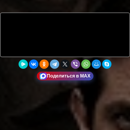
Поделиться в MAX