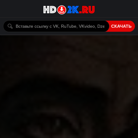
СКАЧАТЬ