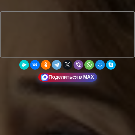
Поделиться в MAX