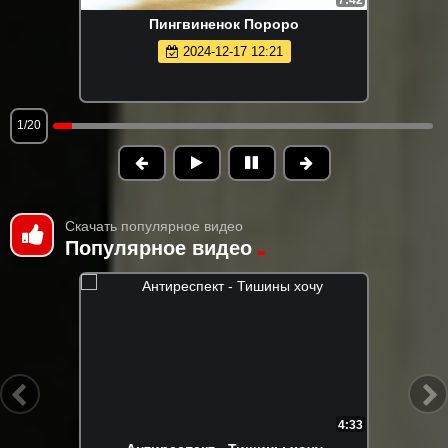
Пингвиненок Пороро
2024-12-17 12:21
1/20
Скачать популярное видео
Популярное видео
4:33