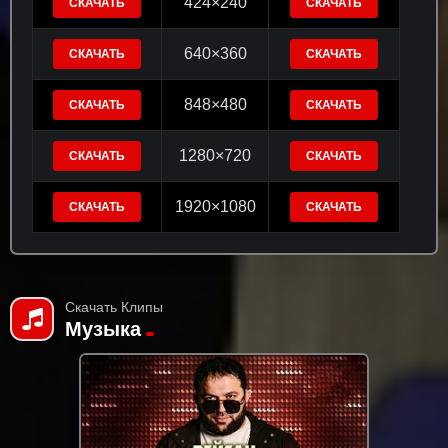
424×240
СКАЧАТЬ
СКАЧАТЬ
640×360
СКАЧАТЬ
СКАЧАТЬ
848×480
СКАЧАТЬ
СКАЧАТЬ
1280×720
СКАЧАТЬ
СКАЧАТЬ
1920×1080
СКАЧАТЬ
СКАЧАТЬ
Скачать Клипы
Музыка