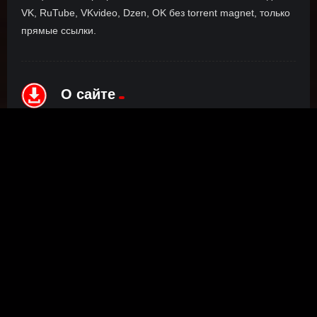
VK, RuTube, VKvideo, Dzen, OK без torrent magnet, только
прямые ссылки.
О сайте
Инофрмация о нас, о наших планах и новости сервиса, а
также о нашем браузерном расширении Save4K, где
скачать, как пользоваться.
ПОДРОБНЕЕ