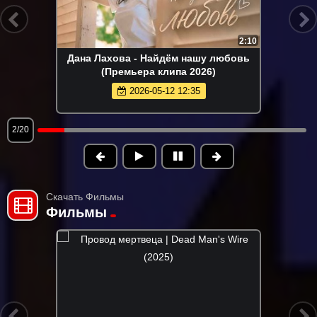
2:34
SHAXO, ILIMA - Чувства (Премьера
клипа 2026)
2026-05-21 14:31
3/20
Скачать Фильмы
Фильмы