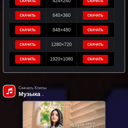
424×240
СКАЧАТЬ
СКАЧАТЬ
640×360
СКАЧАТЬ
СКАЧАТЬ
848×480
СКАЧАТЬ
СКАЧАТЬ
1280×720
СКАЧАТЬ
СКАЧАТЬ
1920×1080
СКАЧАТЬ
СКАЧАТЬ
Скачать Клипы
Музыка