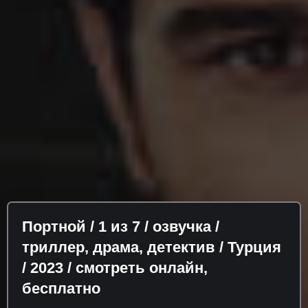
Портной / 1 из 7 / озвучка /
триллер, драма, детектив / Турция
/ 2023 / смотреть онлайн,
бесплатно