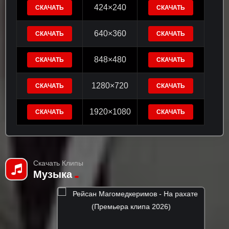
424×240
СКАЧАТЬ
СКАЧАТЬ
640×360
СКАЧАТЬ
СКАЧАТЬ
848×480
СКАЧАТЬ
СКАЧАТЬ
1280×720
СКАЧАТЬ
СКАЧАТЬ
1920×1080
СКАЧАТЬ
СКАЧАТЬ
Скачать Клипы
Музыка