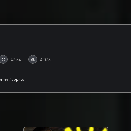
47:54
4 073
мания #сериал