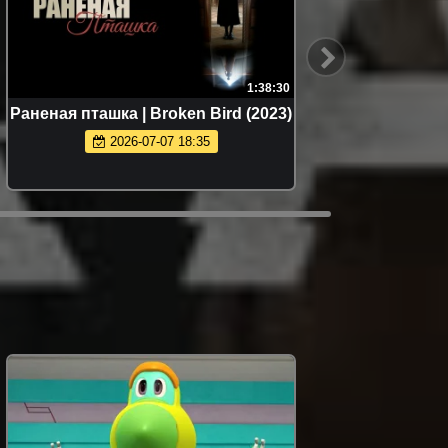
1:38:30
Раненая пташка | Broken Bird (2023)
GOAT: 
2026-07-07 18:35