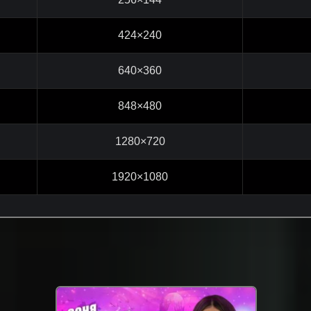
424×240
640×360
848×480
1280×720
1920×1080