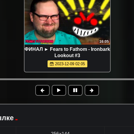
16:05
ФИНАЛ ► Fears to Fathom - Ironbark
Lookout #3
2023-12-09 02:05
ылке
256×144