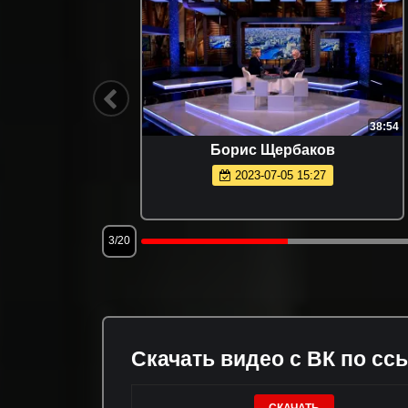
2:26
38:54
ова и
Борис Щербаков
е боя.
2023-07-05 15:27
3/20
Скачать видео с ВК по сс