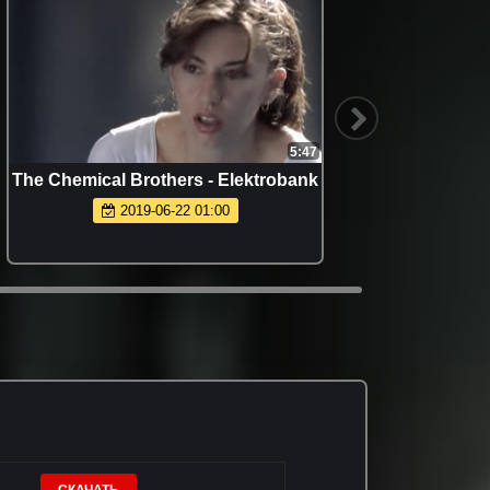
5:47
The Chemical Brothers - Elektrobank
ФИНАЛ ►
2019-06-22 01:00