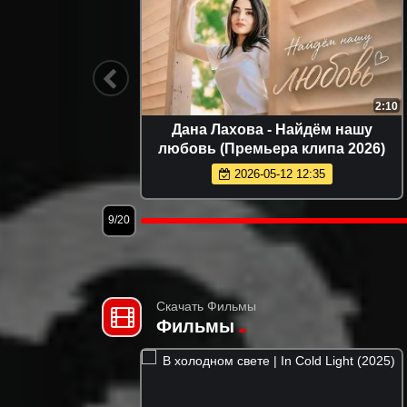
2:53
2:10
очам
Дана Лахова - Найдём нашу
6)
любовь (Премьера клипа 2026)
2026-05-12 12:35
9/20
Скачать Фильмы
Фильмы