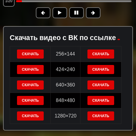
1/20
Скачать видео с ВК по ссылке
256×144
СКАЧАТЬ
СКАЧАТЬ
424×240
СКАЧАТЬ
СКАЧАТЬ
640×360
СКАЧАТЬ
СКАЧАТЬ
848×480
СКАЧАТЬ
СКАЧАТЬ
1280×720
СКАЧАТЬ
СКАЧАТЬ