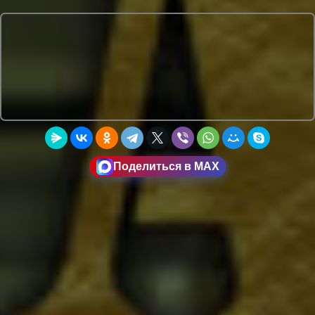
Поделиться в MAX