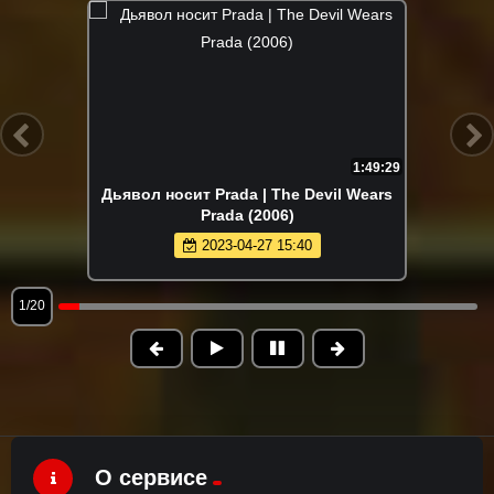
1:49:29
Дьявол носит Prada | The Devil Wears
Prada (2006)
2023-04-27 15:40
1/20
О сервисе