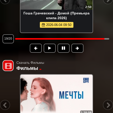
0
3:10
Ислам Итляшев - Сердце (Премьера
клипа 2026)
2026-06-14 11:29
20/20
Скачать Фильмы
Фильмы
1:38:08