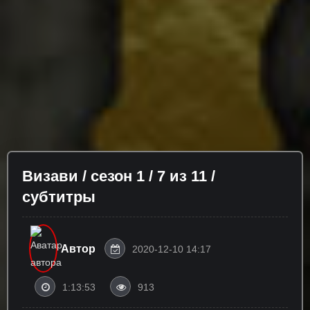
Визави / сезон 1 / 7 из 11 /
субтитры
Автор
2020-12-10 14:17
1:13:53
913