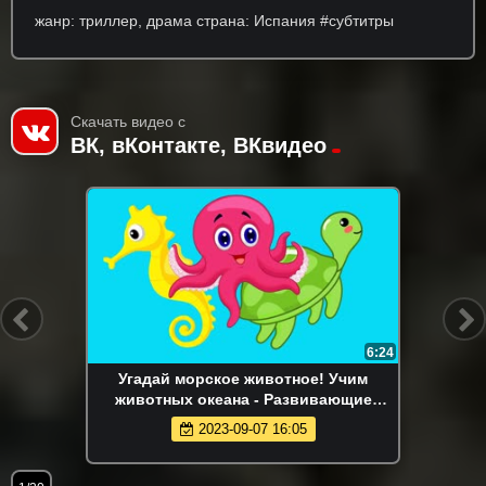
жанр: триллер, драма страна: Испания #субтитры
Скачать видео с
ВК, вКонтакте, ВКвидео
6:24
Угадай морское животное! Учим
животных океана - Развивающие
мультики - Животные для детей
2023-09-07 16:05