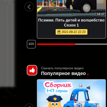
11:02
12:17
ния в
Псэмми. Пять детей и волшебство
н 1
Сезон 1
2021-09-22 22:23
3/20
Скачать популярное видео
Популярное видео