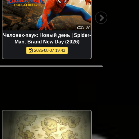
2:15:37
Человек-паук: Новый день | Spider-
Джек Р
Man: Brand New Day (2026)
Jac
2026-08-07 19:43