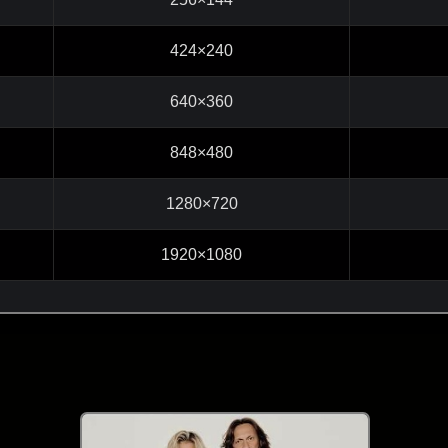
424×240
640×360
848×480
1280×720
1920×1080