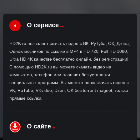
О сервисе
HD2K.ru позволяет скачать видео с ВК, РуТуба, ОК, Дзена,
Одноклассников по ссылке в MP4 в HD 720, Full HD 1080,
Ultra HD 4K качестве бесплатно онлайн, без регистрации!
С помощью HD2K.ru вы можете скачать видео на
компьютер, телефон или планшет без установки
специальных программ. Вы можете легко скачать видео с
VK, RuTube, VKvideo, Dzen, OK без torrent magnet, только
прямые ссылки.
О сайте