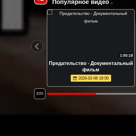
Популярное видео
1:51:51
1:00:18
e Devil
Предательство - Документальный
)
фильм
2026-02-08 18:00
3/20