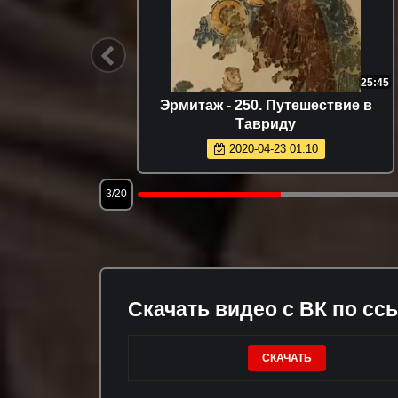
1:40:30
25:45
х
Эрмитаж - 250. Путешествие в
Тавриду
2020-04-23 01:10
3/20
Скачать видео с ВК по сс
СКАЧАТЬ