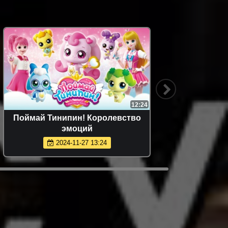
12:24
Поймай Тинипин! Королевство
Но
эмоций
2024-11-27 13:24