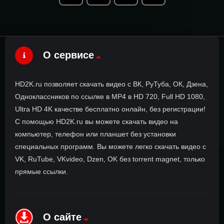
О сервисе
HD2K.ru позволяет скачать видео с ВК, РуТуба, ОК, Дзена,
Одноклассников по ссылке в MP4 в HD 720, Full HD 1080,
Ultra HD 4K качестве бесплатно онлайн, без регистрации!
С помощью HD2K.ru вы можете скачать видео на
компьютер, телефон или планшет без установки
специальных программ. Вы можете легко скачать видео с
VK, RuTube, VKvideo, Dzen, OK без torrent magnet, только
прямые ссылки.
О сайте