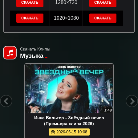
1280×720
СКАЧАТЬ
СКАЧАТЬ
1920×1080
СКАЧАТЬ
СКАЧАТЬ
Скачать Клипы
Музыка
3:48
Инна Вальтер - Звёздный вечер
(Премьера клипа 2026)
2026-05-15 10:08