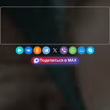
Поделиться в MAX