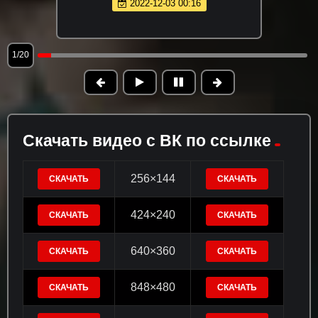
2022-12-03 00:16
1/20
Скачать видео с ВК по ссылке
256×144
СКАЧАТЬ
СКАЧАТЬ
424×240
СКАЧАТЬ
СКАЧАТЬ
640×360
СКАЧАТЬ
СКАЧАТЬ
848×480
СКАЧАТЬ
СКАЧАТЬ