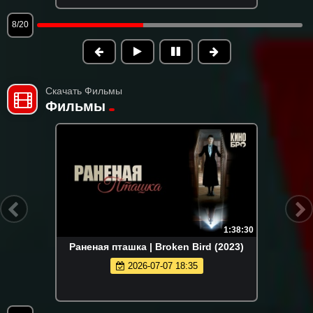
8/20
Скачать Фильмы
Фильмы
1:38:30
Раненая пташка | Broken Bird (2023)
2026-07-07 18:35