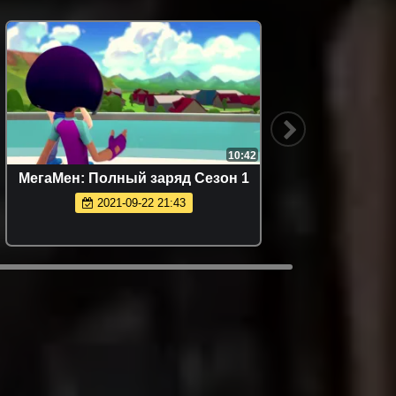
10:42
МегаМен: Полный заряд Сезон 1
Прос
2021-09-22 21:43