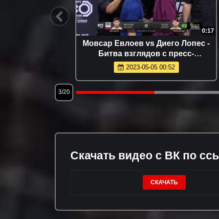
39:01
0:17
лощадке
Мовсар Евлоев vs Диего Лопес -
ение
Битва взглядов с пресс-
конференции перед UFC 288
2023-05-05 00:52
3/20
Скачать видео с ВК по сс
СКАЧАТЬ