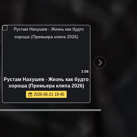
3:08
Рустам Нахушев - Жизнь как будто
Соня Б
хороша (Премьера клипа 2026)
(
2026-06-21 19:45