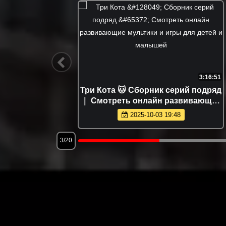
1:49:08
3:16:51
)
Три Кота 🐱 Сборник серий подряд
｜ Смотреть онлайн развивающие
мультики и игры для детей и
2025-10-03 19:48
малышей
3/20