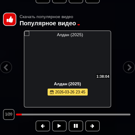
Скачать популярное видео
Популярное видео
1:38:04
Алдан (2025)
2026-03-26 23:45
1/20