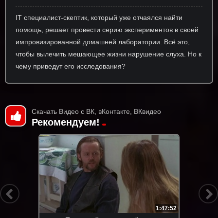
IT специалист-скептик, который уже отчаялся найти
помощь, решает провести серию экспериментов в своей
импровизированной домашней лаборатории. Всё это,
чтобы вылечить мешающее жизни нарушение слуха. Но к
чему приведут его исследования?
Скачать Видео с ВК, вКонтакте, ВКвидео
Рекомендуем!
1:47:52