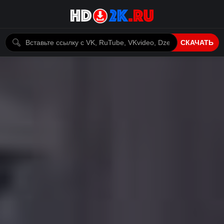
СКАЧАТЬ