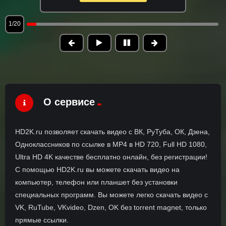
1/20
О сервисе
HD2K.ru позволяет скачать видео с ВК, РуТуба, ОК, Дзена,
Одноклассников по ссылке в MP4 в HD 720, Full HD 1080,
Ultra HD 4K качестве бесплатно онлайн, без регистрации!
С помощью HD2K.ru вы можете скачать видео на
компьютер, телефон или планшет без установки
специальных программ. Вы можете легко скачать видео с
VK, RuTube, VKvideo, Dzen, OK без torrent magnet, только
прямые ссылки.