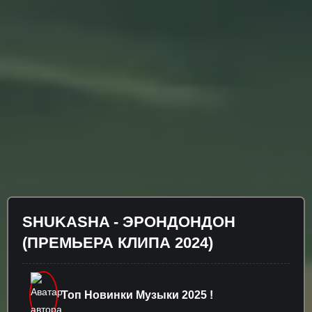
SHUKASHA - ЭРОНДОНДОН
(ПРЕМЬЕРА КЛИПА 2024)
Топ Новинки Музыки 2025 !