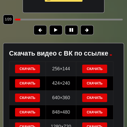
1/20
Скачать видео с ВК по ссылке
256×144
СКАЧАТЬ
СКАЧАТЬ
424×240
СКАЧАТЬ
СКАЧАТЬ
640×360
СКАЧАТЬ
СКАЧАТЬ
848×480
СКАЧАТЬ
СКАЧАТЬ
1280×720
СКАЧАТЬ
СКАЧАТЬ