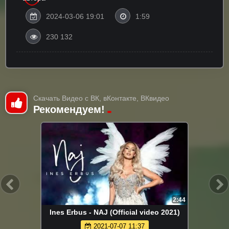
2024-03-06 19:01
1:59
230 132
Скачать Видео с ВК, вКонтакте, ВКвидео
Рекомендуем!
2:44
Ines Erbus - NAJ (Official video 2021)
2021-07-07 11:37