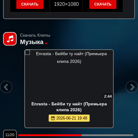
1920×1080
СКАЧАТЬ
СКАЧАТЬ
Скачать Клипы
Музыка
2:44
Enrasta - Бейби ту найт (Премьера
клипа 2026)
2026-06-21 19:48
12/20