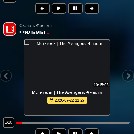
Скачать Фильмы
Фильмы
10:15:03
Мстители | The Avengers. 4 части
2026-07-22 11:27
1/20