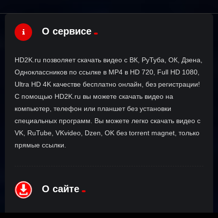
О сервисе
HD2K.ru позволяет скачать видео с ВК, РуТуба, ОК, Дзена,
Одноклассников по ссылке в MP4 в HD 720, Full HD 1080,
Ultra HD 4K качестве бесплатно онлайн, без регистрации!
С помощью HD2K.ru вы можете скачать видео на
компьютер, телефон или планшет без установки
специальных программ. Вы можете легко скачать видео с
VK, RuTube, VKvideo, Dzen, OK без torrent magnet, только
прямые ссылки.
О сайте
Инофрмация о нас, о наших планах и новости сервиса, а