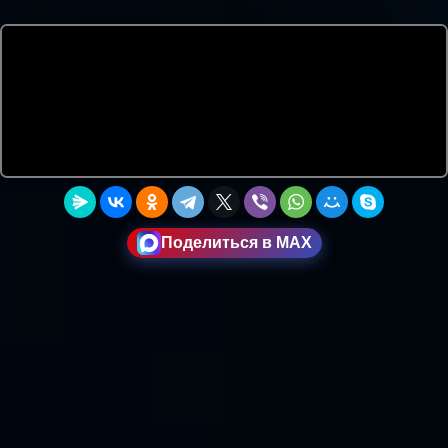
Поделиться в MAX