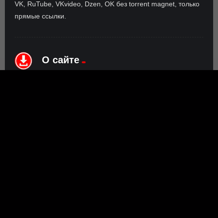
VK, RuTube, VKvideo, Dzen, OK без torrent magnet, только
прямые ссылки.
О сайте
Инофрмация о нас, о наших планах и новости сервиса, а
также о нашем браузерном расширении Save4K, где
скачать, как пользоваться.
ПОДРОБНЕЕ