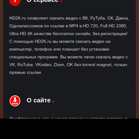
HD2K.ru позволяет скачать видео с ВК, РуТуба, ОК, Дзена,
Одноклассников по ссылке в MP4 в HD 720, Full HD 1080,
Ultra HD 4K качестве бесплатно онлайн, без регистрации!
С помощью HD2K.ru вы можете скачать видео на
компьютер, телефон или планшет без установки
специальных программ. Вы можете легко скачать видео с
VK, RuTube, VKvideo, Dzen, OK без torrent magnet, только
прямые ссылки.
О сайте
Инофрмация о нас, о наших планах и новости сервиса, а
также о нашем браузерном расширении Save4K, где
скачать, как пользоваться.