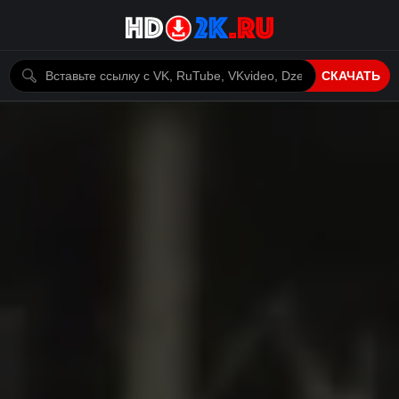
СКАЧАТЬ