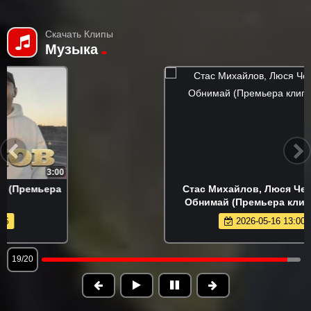
Скачать Клипы
Музыка
3:40
Стас Михайлов, Люся Чеботина -
Обнимай (Премьера клипа 2026)
2026-05-16 13:00
19/20