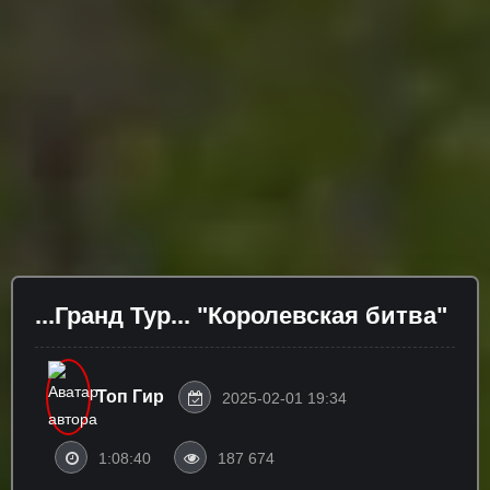
...Гранд Тур... "Королевская битва"
Топ Гир
2025-02-01 19:34
1:08:40
187 674