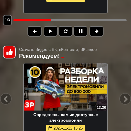
1/3
Скачать Видео с ВК, вКонтакте, ВКвидео
Рекомендуем!
13:30
Определены самые доступные
электромобили
2025-11-22 13:25