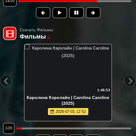
15/20
Скачать Фильмы
Фильмы
1:46:53
Каролина Кэролайн | Carolina Caroline
(2025)
2026-07-01 12:52
1/20