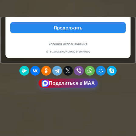
Поделиться в MAX