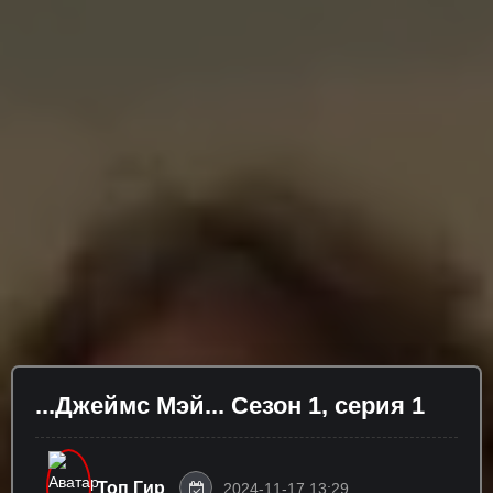
...Джеймс Мэй... Сезон 1, серия 1
Топ Гир
2024-11-17 13:29