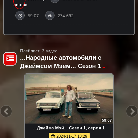
59:07
274 692
Плейлист: 3 видео
...Народные автомобили с
Джеймсом Мэем... Сезон 1
59:07
...Джеймс Мэй... Сезон 1, серия 1
2024-11-17 13:29