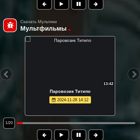
Скачать Мультики
Мультфильмы
13:42
Паровозик Титипо
2024-11-28 14:12
1/20