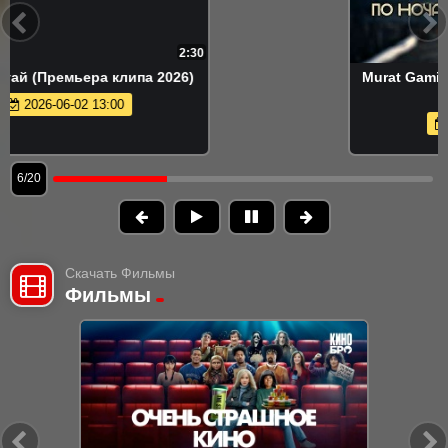
2:53
Murat Gamidov - По ночам (Премьера
клипа 2026)
2026-05-21 14:27
6/20
Скачать Фильмы
Фильмы