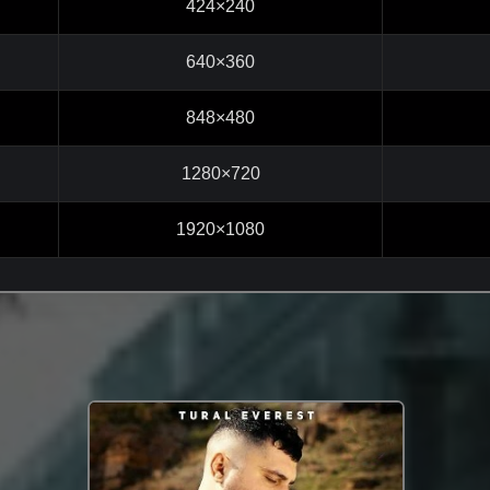
424×240
640×360
848×480
1280×720
1920×1080