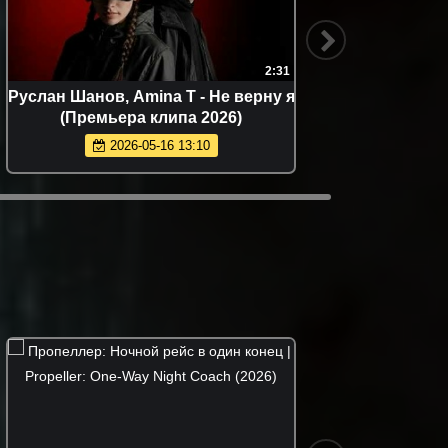
2:31
Руслан Шанов, Amina T - Не верну я
Ислам
(Премьера клипа 2026)
Чотчае
2026-05-16 13:10