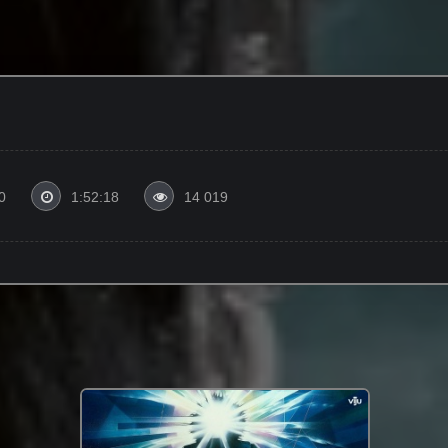
0
1:52:18
14 019