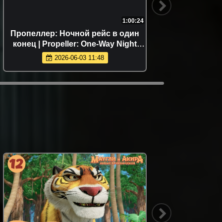
1:00:24
Пропеллер: Ночной рейс в один
Гр
конец | Propeller: One-Way Night
Coach (2026)
2026-06-03 11:48