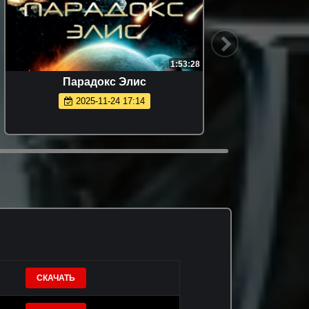
1:53:28
Парадокс Элис
Атлас (
Топ К
2025-11-24 17:14
СКАЧАТЬ