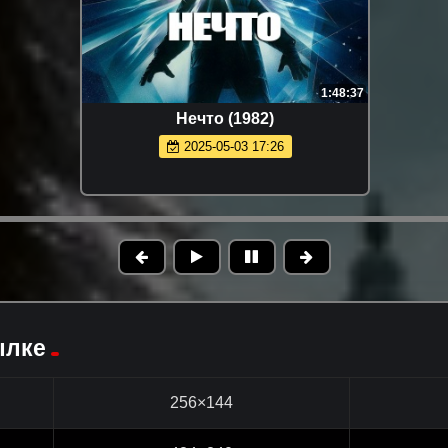
1:48:37
Нечто (1982)
2025-05-03 17:26
ылке
256×144