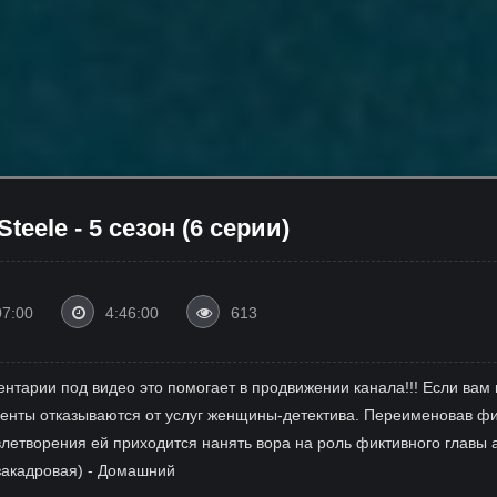
eele - 5 сезон (6 серии)
07:00
4:46:00
613
ентарии под видео это помогает в продвижении канала!!! Если вам 
лиенты отказываются от услуг женщины-детектива. Переименовав ф
влетворения ей приходится нанять вора на роль фиктивного главы 
закадровая) - Домашний