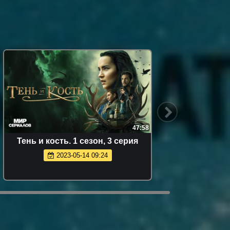
47:58
Teнь и кocть. 1 сезон, 3 серия
Прощай,
2023-05-14 09:24