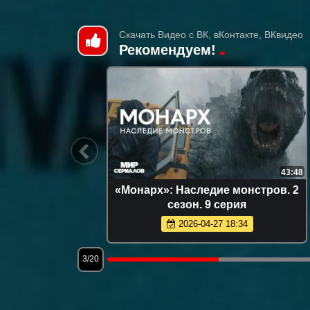
Скачать Видео с ВК, вКонтакте, ВКвидео
Рекомендуем!
9:45:11
43:48
иал 1987
«Монарх»: Наследие монстров. 2
1-11
сезон. 9 серия
2026-04-27 18:34
3/20