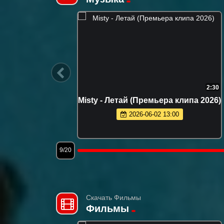
3:37
2:30
лазая
Misty - Летай (Премьера клипа 2026)
6)
2026-06-02 13:00
12/20
Скачать Фильмы
Фильмы