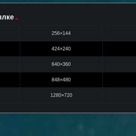
ылке
256×144
424×240
640×360
848×480
1280×720