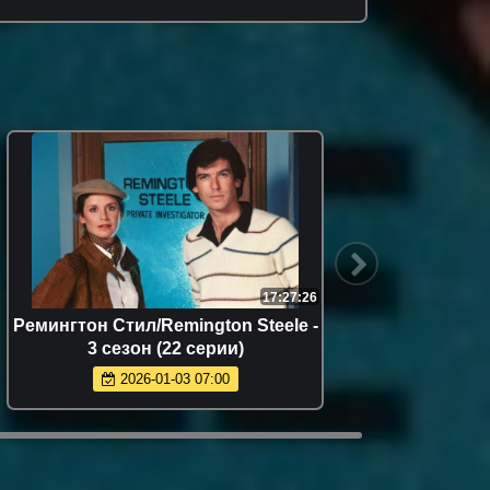
17:27:26
Ремингтон Стил/Remington Steele -
Ремингт
3 сезон (22 серии)
2026-01-03 07:00