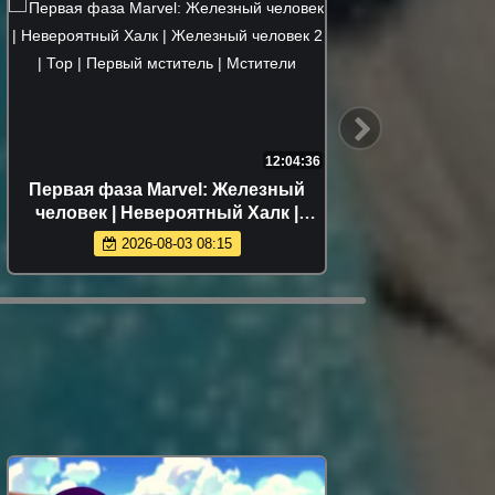
12:04:36
Первая фаза Marvel: Железный
М
человек | Невероятный Халк |
Железный человек 2 | Тор | Первый
2026-08-03 08:15
мститель | Мстители