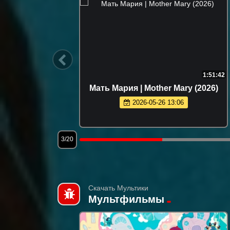
1:37:36
1:51:42
после
Мать Мария | Mother Mary (2026)
fterlife
2026-05-26 13:06
3/20
Скачать Мультики
Мультфильмы