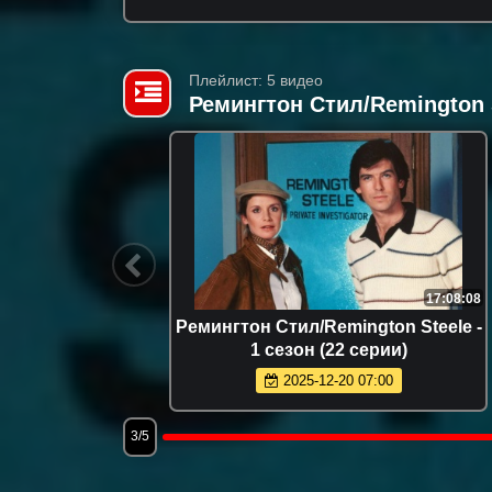
Плейлист: 5 видео
Ремингтон Стил/Remington S
4:46:00
17:08:08
Steele -
Ремингтон Стил/Remington Steele -
1 сезон (22 серии)
2025-12-20 07:00
3/5