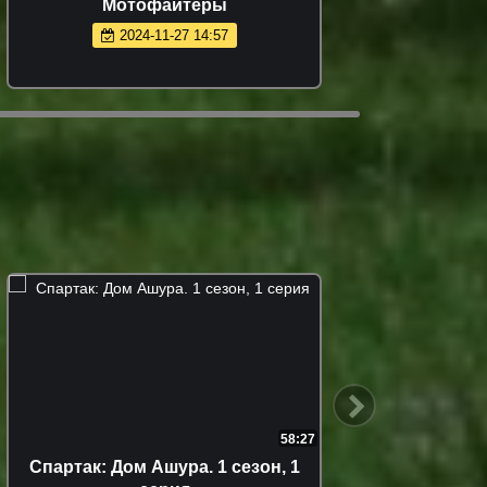
Мотофайтеры
МегаМ
2024-11-27 14:57
58:27
Спартак: Дом Ашура. 1 сезон, 1
Кей-п