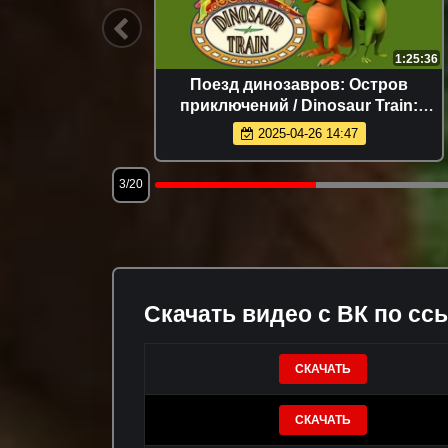
21:46
1:25:36
е акулы)
Поезд динозавров: Остров
сней |
приключений / Dinosaur Train:
Adventure Island (США, 2021)
2025-04-26 14:47
3/20
Скачать видео с ВК по сс
СКАЧАТЬ
СКАЧАТЬ