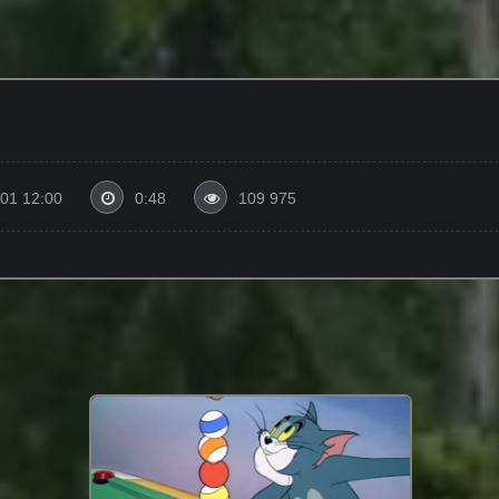
01 12:00
0:48
109 975