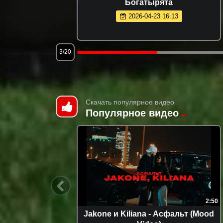
Богатырята
2026-04-23 16:13
3/20
Скачать популярное видео
Популярное видео
1:49:18
2:50
)
Jakone и Kiliana - Асфальт (Mood