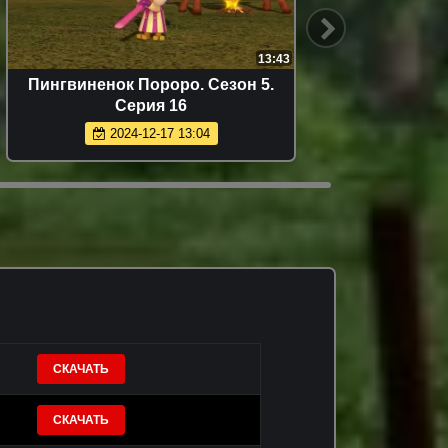
13:43
Пингвиненок Пороро. Сезон 5.
Смешар
Серия 16
будущ
2024-12-17 13:04
СКАЧАТЬ
СКАЧАТЬ