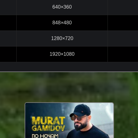
640×360
848×480
1280×720
1920×1080