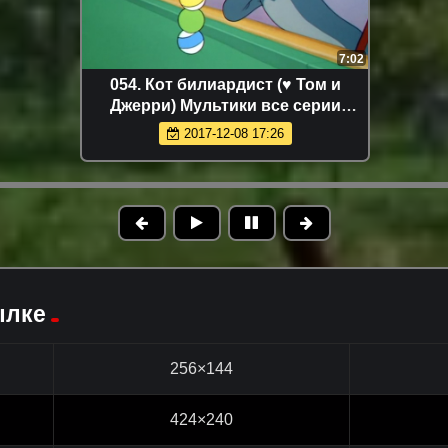
7:02
054. Кот билиардист (♥ Том и
Джерри) Мультики все серии
сезоны для детей мультсериалы
2017-12-08 17:26
ылке
256×144
424×240