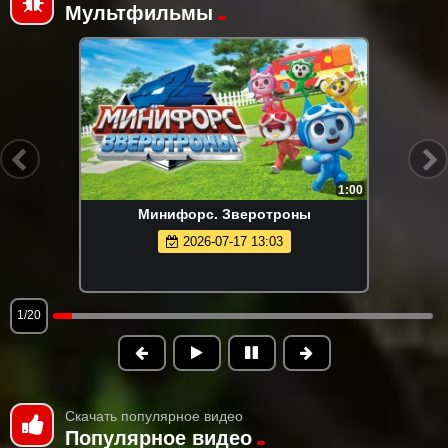
Мультфильмы
1:00
Минифорс. Зверотроны
2026-07-17 13:03
1/20
Скачать популярное видео
Популярное видео