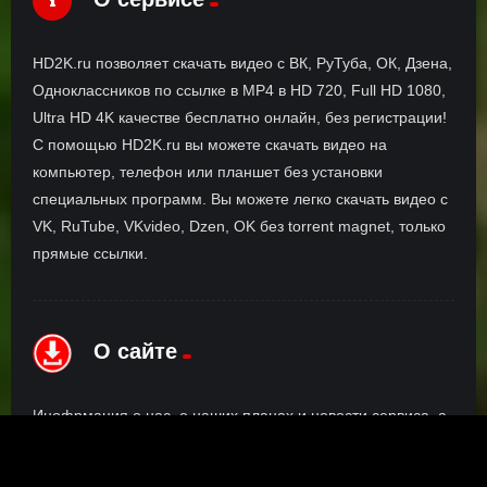
HD2K.ru позволяет скачать видео с ВК, РуТуба, ОК, Дзена,
Одноклассников по ссылке в MP4 в HD 720, Full HD 1080,
Ultra HD 4K качестве бесплатно онлайн, без регистрации!
С помощью HD2K.ru вы можете скачать видео на
компьютер, телефон или планшет без установки
специальных программ. Вы можете легко скачать видео с
VK, RuTube, VKvideo, Dzen, OK без torrent magnet, только
прямые ссылки.
О сайте
Инофрмация о нас, о наших планах и новости сервиса, а
также о нашем браузерном расширении Save4K, где
скачать, как пользоваться.