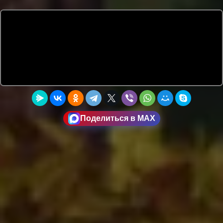
Поделиться в MAX