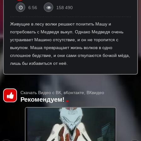
6:56
158 490
Живущие в лесу волки решают похитить Машу и
потребовать с Медведя выкуп. Однако Медведя очень
устраивает Машино отсутствие, и он не торопится с
выкупом. Маша превращает жизнь волков в одно
сплошное бедствие, и они сами откупаются бочкой мёда,
лишь бы избавиться от неё.
Скачать Видео с ВК, вКонтакте, ВКвидео
Рекомендуем!