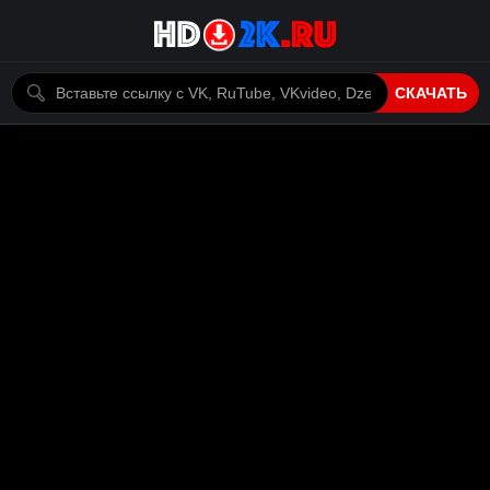
СКАЧАТЬ