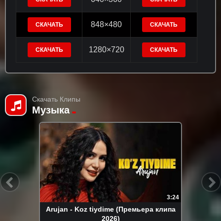
848×480
СКАЧАТЬ
СКАЧАТЬ
1280×720
СКАЧАТЬ
СКАЧАТЬ
Скачать Клипы
Музыка
3:24
Arujan - Koz tiydime (Премьера клипа
2026)