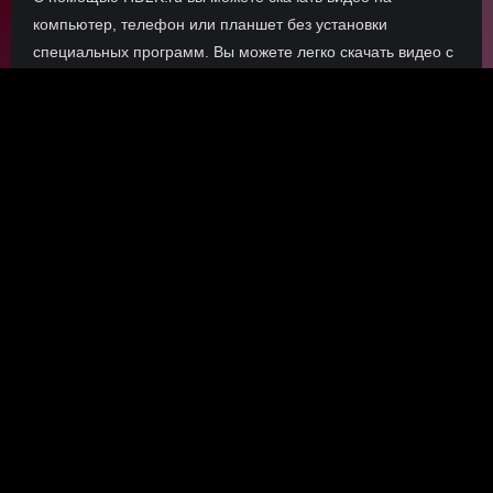
компьютер, телефон или планшет без установки
специальных программ. Вы можете легко скачать видео с
VK, RuTube, VKvideo, Dzen, OK без torrent magnet, только
прямые ссылки.
О сайте
Инофрмация о нас, о наших планах и новости сервиса, а
также о нашем браузерном расширении Save4K, где
скачать, как пользоваться.
ПОДРОБНЕЕ