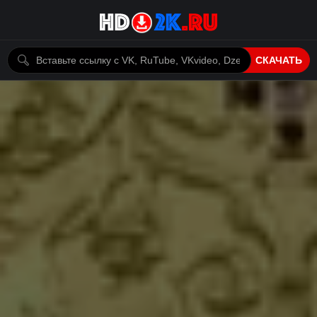
СКАЧАТЬ