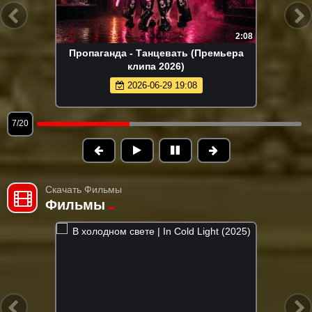
2:08
Пропаганда - Танцевать (Премьера
клипа 2026)
2026-06-29 19:08
7/20
Скачать Фильмы
Фильмы