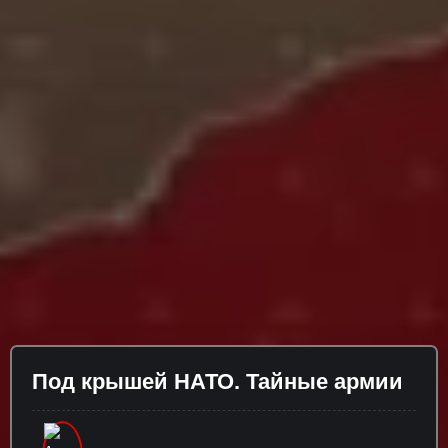
Под крышей НАТО. Тайные армии