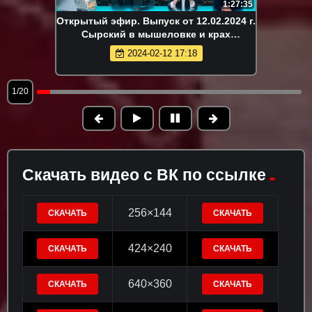
1:27:35
Открытый эфир. Выпуск от 12.02.2024 г.
Сырский в мышеловке и крах
русофобской пропаганды
2024-02-12 17:18
1/20
Скачать видео с ВК по ссылке
256×144
СКАЧАТЬ
СКАЧАТЬ
424×240
СКАЧАТЬ
СКАЧАТЬ
640×360
СКАЧАТЬ
СКАЧАТЬ