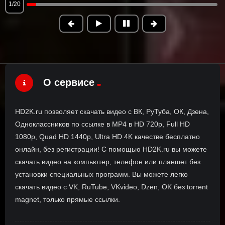
1/20
О сервисе
HD2K.ru позволяет скачать видео с ВК, РуТуба, ОК, Дзена,
Одноклассников по ссылке в MP4 в HD 720p, Full HD
1080p, Quad HD 1440p, Ultra HD 4K качестве бесплатно
онлайн, без регистрации! С помощью HD2K.ru вы можете
скачать видео на компьютер, телефон или планшет без
установки специальных программ. Вы можете легко
скачать видео с VK, RuTube, VKvideo, Dzen, OK без torrent
magnet, только прямые ссылки.