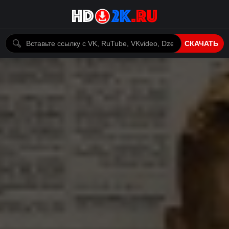
СКАЧАТЬ