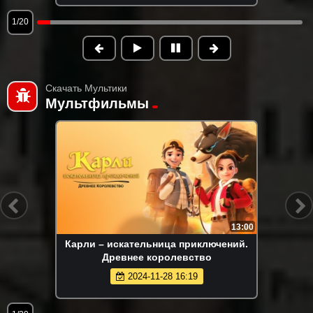
1/20
Скачать Мультики
Мультфильмы
13:00
Карли – искательница приключений.
Древнее королевство
2024-11-28 16:19