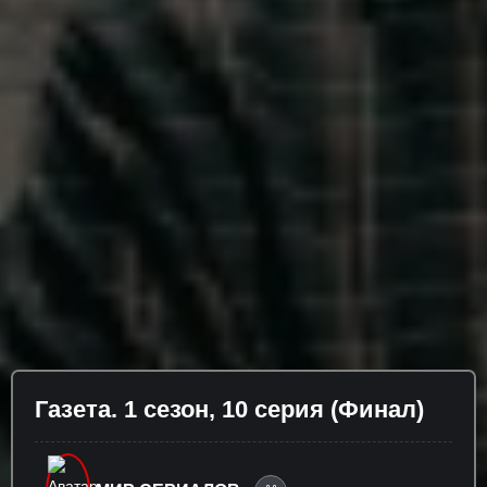
Газета. 1 сезон, 10 серия (Финал)