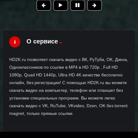
О сервисе
HD2K.ru позволяет скачать видео с ВК, РуТуба, ОК, Дзена,
Одноклассников по ссылке в MP4 в HD 720p , Full HD
1080p, Quad HD 1440p, Ultra HD 4K качестве бесплатно
онлайн, без регистрации! С помощью HD2K.ru вы можете
скачать видео на компьютер, телефон или планшет без
установки специальных программ. Вы можете легко
скачать видео с VK, RuTube, VKvideo, Dzen, OK без torrent
magnet, только прямые ссылки.