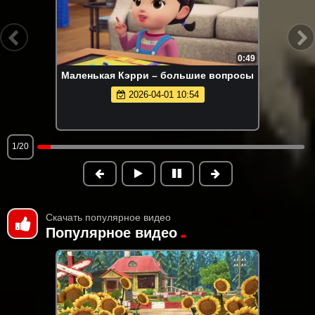
0:49
Маленькая Кэрри – большие вопросы
2026-04-01 10:54
1/20
Скачать популярное видео
Популярное видео