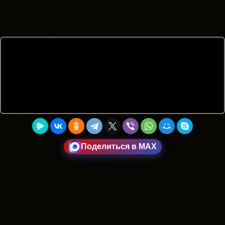
Поделиться в MAX