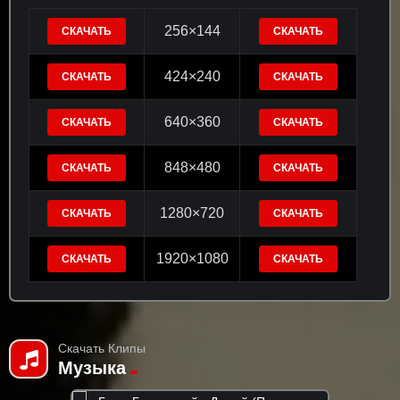
256×144
СКАЧАТЬ
СКАЧАТЬ
424×240
СКАЧАТЬ
СКАЧАТЬ
640×360
СКАЧАТЬ
СКАЧАТЬ
848×480
СКАЧАТЬ
СКАЧАТЬ
1280×720
СКАЧАТЬ
СКАЧАТЬ
1920×1080
СКАЧАТЬ
СКАЧАТЬ
Скачать Клипы
Музыка