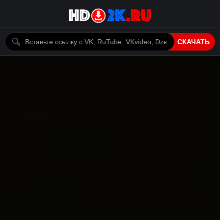
СКАЧАТЬ