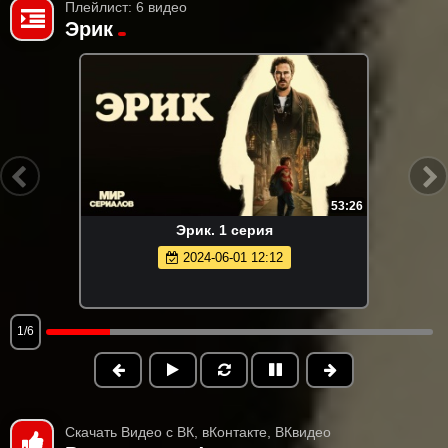
Плейлист: 6 видео
Эрик
53:26
Эрик. 1 серия
2024-06-01 12:12
1/6
Скачать Видео с ВК, вКонтакте, ВКвидео