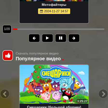
Мотофайтеры
2024-11-27 14:57
1/20
Скачать популярное видео
Популярное видео
3:25:27
Смешарики (большой сборник)