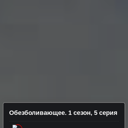
Обезболивающее. 1 сезон, 5 серия