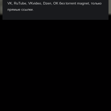
VK, RuTube, VKvideo, Dzen, OK без torrent magnet, только
прямые ссылки.
О сайте
Инофрмация о нас, о наших планах и новости сервиса, а
также о нашем браузерном расширении Save4K, где
скачать, как пользоваться.
ПОДРОБНЕЕ