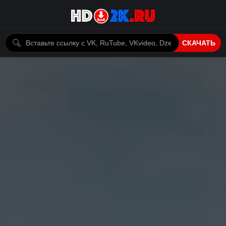
СКАЧАТЬ