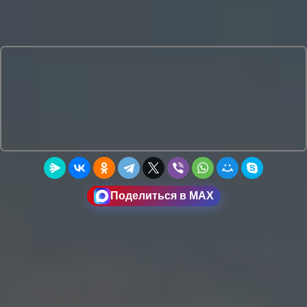
Поделиться в MAX