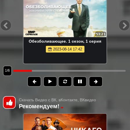
53:23
Обезболивающее. 1 сезон, 1 серия
2023-08-14 17:42
1/6
Скачать Видео с ВК, вКонтакте, ВКвидео
Рекомендуем!