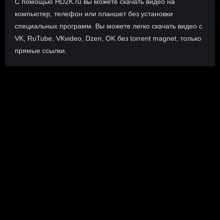
С помощью HD2K.ru вы можете скачать видео на
компьютер, телефон или планшет без установки
специальных программ. Вы можете легко скачать видео с
VK, RuTube, VKvideo, Dzen, OK без torrent magnet, только
прямые ссылки.
О сайте
Инофрмация о нас, о наших планах и новости сервиса, а
также о нашем браузерном расширении Save4K, где
скачать, как пользоваться.
ПОДРОБНЕЕ