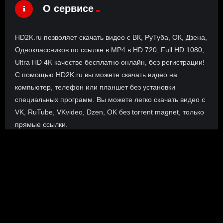
О сервисе
HD2K.ru позволяет скачать видео с ВК, РуТуба, ОК, Дзена,
Одноклассников по ссылке в MP4 в HD 720, Full HD 1080,
Ultra HD 4K качестве бесплатно онлайн, без регистрации!
С помощью HD2K.ru вы можете скачать видео на
компьютер, телефон или планшет без установки
специальных программ. Вы можете легко скачать видео с
VK, RuTube, VKvideo, Dzen, OK без torrent magnet, только
прямые ссылки.
О сайте
Инофрмация о нас, о наших планах и новости сервиса, а
также о нашем браузерном расширении Save4K, где