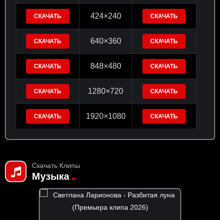
424×240
СКАЧАТЬ
СКАЧАТЬ
640×360
СКАЧАТЬ
СКАЧАТЬ
848×480
СКАЧАТЬ
СКАЧАТЬ
1280×720
СКАЧАТЬ
СКАЧАТЬ
1920×1080
СКАЧАТЬ
СКАЧАТЬ
Скачать Клипы
Музыка