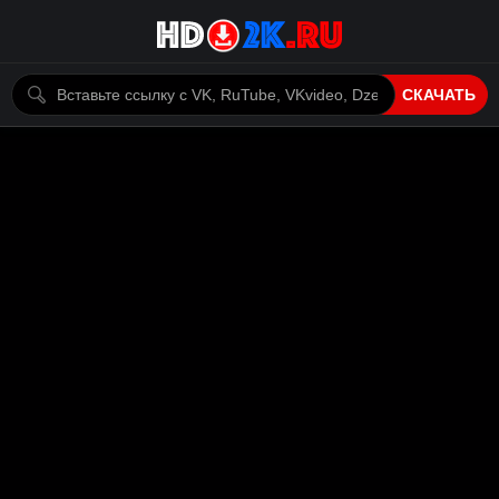
СКАЧАТЬ