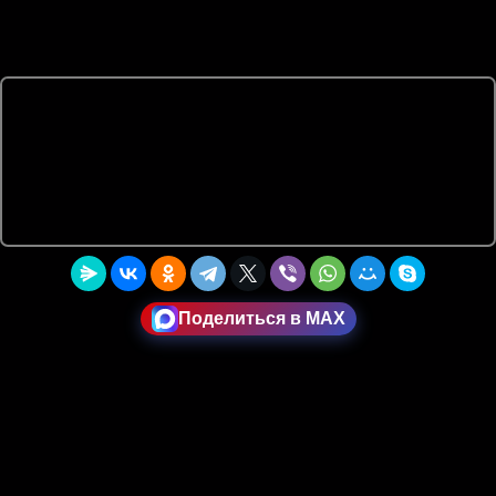
Поделиться в MAX