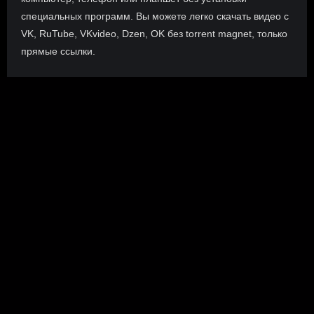
специальных программ. Вы можете легко скачать видео с
VK, RuTube, VKvideo, Dzen, OK без torrent magnet, только
прямые ссылки.
О сайте
Инофрмация о нас, о наших планах и новости сервиса, а
также о нашем браузерном расширении Save4K, где
скачать, как пользоваться.
ПОДРОБНЕЕ