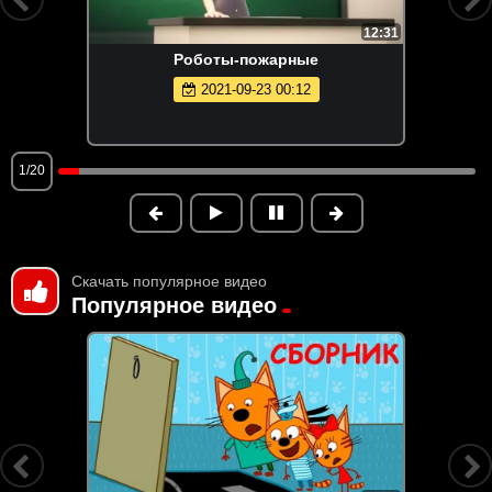
12:31
Роботы-пожарные
2021-09-23 00:12
1/20
Скачать популярное видео
Популярное видео