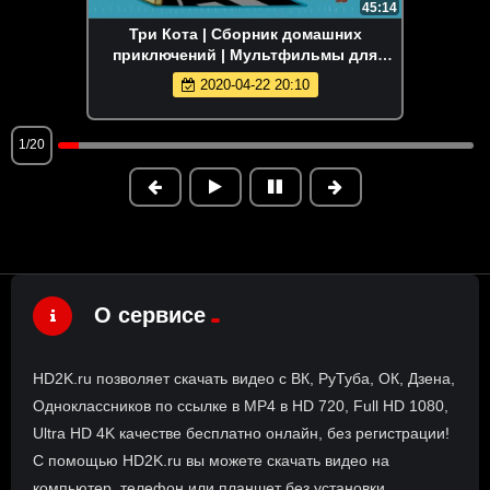
45:14
Три Кота | Сборник домашних
приключений | Мультфильмы для
детей
2020-04-22 20:10
1/20
О сервисе
HD2K.ru позволяет скачать видео с ВК, РуТуба, ОК, Дзена,
Одноклассников по ссылке в MP4 в HD 720, Full HD 1080,
Ultra HD 4K качестве бесплатно онлайн, без регистрации!
С помощью HD2K.ru вы можете скачать видео на
компьютер, телефон или планшет без установки